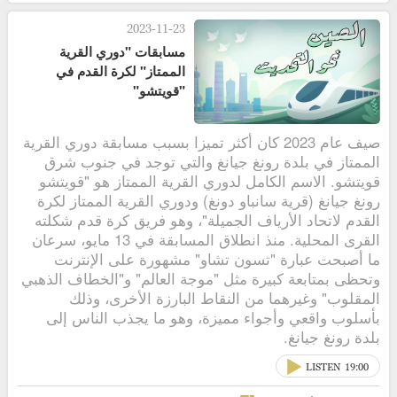
2023-11-23
مسابقات "دوري القرية
الممتاز" لكرة القدم في
"قويتشو"
صيف عام 2023 كان أكثر تميزا بسبب مسابقة دوري القرية
الممتاز في بلدة رونغ جيانغ والتي توجد في جنوب شرق
قويتشو. الاسم الكامل لدوري القرية الممتاز هو "قويتشو
رونغ جيانغ (قرية سانباو دونغ) ودوري القرية الممتاز لكرة
القدم لاتحاد الأرياف الجميلة"، وهو فريق كرة قدم شكلته
القرى المحلية. منذ انطلاق المسابقة في 13 مايو، سرعان
ما أصبحت عبارة "تسون تشاو" مشهورة على الإنترنت
وتحظى بمتابعة كبيرة مثل "موجة العالم" و"الخطاف الذهبي
المقلوب" وغيرهما من النقاط البارزة الأخرى، وذلك
بأسلوب واقعي وأجواء مميزة، وهو ما يجذب الناس إلى
بلدة رونغ جيانغ.
LISTEN
19:00