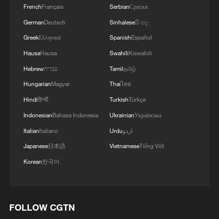
French
Français
Serbian
Српски
German
Deutsch
Sinhalese
සිංහල
Greek
Ελληνικά
Spanish
Español
Hausa
Hausa
Swahili
Kiswahili
தமிழ்
Tamil
עברית
Hebrew
Hungarian
Magyar
Thai
ไทย
Hindi
हिन्दी
Turkish
Türkçe
Indonesian
Bahasa Indonesia
Ukrainian
Українська
اردو
Urdu
Italiano
Italian
Japanese
日本語
Vietnamese
Tiếng Việt
Korean
한국어
FOLLOW CGTN