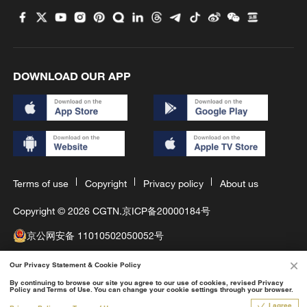
DOWNLOAD OUR APP
Terms of use
Copyright
Privacy policy
About us
Copyright © 2026 CGTN.
京ICP备20000184号
京公网安备 11010502050052号
互联网新闻信息许可证10120180008
Our Privacy Statement & Cookie Policy
By continuing to browse our site you agree to our use of cookies, revised Privacy
Disinformation report hotline: 010-85061466
Policy and Terms of Use. You can change your cookie settings through your browser.
Dialogue
1X
I agree