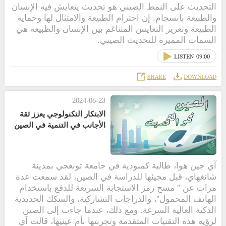
التحديث على النمط الصيني هو تحديث يتعايش فيه الإنسان
والطبيعة بانسجام. إن احترام الطبيعة والامتثال لها وحماية
الطبيعة وتعزيز التعايش المتناغم بين الإنسان والطبيعة هي
السمات المميزة للتحديث الصيني.
LISTEN
09:00
SHARE
DOWNLOAD
2024-06-23
الابتكار التكنولوجي يعزز ثقة
الأجانب في التنمية في الصين
آي جين هوا، طالبة كمبودية في جامعة تونغجي بمدينة
شانغهاي، قبل مجيئها للدراسة في الصين، لقد سمعت عدة
مرات عن " مسح رمز الاستجابة السريعة للدفع باستخدام
الهاتف المحمول"، والدراجات التشاركية، والسكك الحديدية
الذكية العالية السرعة. ومع ذلك، عندما جاءت إلى الصين
لرؤية هذه التقنيات المتقدمة وتجربتها بأم عينيها، قالت آي