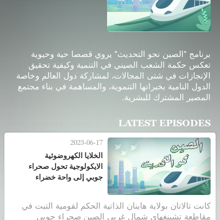
برنامج "الصين نحو التحديث" يروي قصصا حية وحيوية
تعكس حكمة الشعب الصيني في التنمية وكيفية تحقيق
الإنجازات في شتى المجالات، لمشاركة دول العالم وخاصة
الدول النامية بخبراتها التنموية، والمساهمة في بناء مجتمع
المصير المشترك للبشرية.
LATEST EPISODES
2023-06-17
الخلايا الكهروضوئية
الايكولوجية تحول صحراء
جوبي إلى واحة خضراء
كانت تالاتان بولاية هاينان الذاتية الحكم لقومية التبت في
مقاطعة تشينغهاي شمال غربي الصين صحراء جوبي