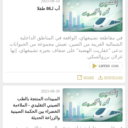
2023-08-10
أب لـ86 طفلا
في مقاطعة تشينغهاي، الواقعة في المناطق الداخلية
الشمالية الغربية من الصين، تعيش مجموعة من الحيوانات
تدعى "عفاريت الهضبة" على ضفاف بحيرة تشينغهاي، إنها
غزلان برزوالسكي.
LISTEN
13:01
SHARE
DOWNLOAD
2023-08-30
المبيدات المنتجة بالطب
الصيني التقليدي - الملاءمة
الخضراء بين الحكمة الصينية
والزراعة الحديثة
في قاومي بمقاطعة شاندونغ في الصين، هناك مؤسسة