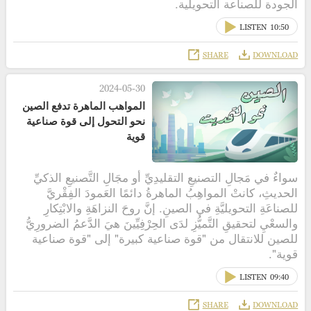
الجودة للصناعة التحويلية.
LISTEN
10:50
SHARE
DOWNLOAD
2024-05-30
المواهب الماهرة تدفع الصين
نحو التحول إلى قوة صناعية
قوية
سواءٌ في مَجالِ التصنيعِ التقليدِيِّ أو مجَالِ التَّصنيعِ الذكيِّ
الحديثِ، كانتْ المواهِبُ الماهرةُ دائمًا العَمودَ الفِقْريَّ
للصناعَةِ التحويليَّةِ في الصينِ. إنَّ روحَ النزاهَةِ والابْتِكارِ
والسعْيِ لتحقيقِ التَّميُّزِ لدَى الحِرْفِيِّينَ هيَ الدَّعمُ الضرورِيُّ
للصين للانتقال من "قوة صناعية كبيرة" إلى "قوة صناعية
قوية".
LISTEN
09:40
SHARE
DOWNLOAD