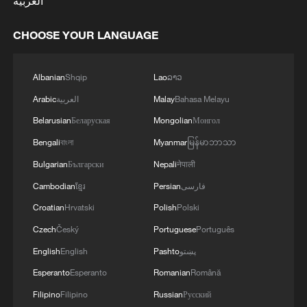
العربية
CHOOSE YOUR LANGUAGE
Albanian
Shqip
Lao
ລາວ
Bahasa Melayu
Malay
العربية
Arabic
Belarusian
Беларуская
Mongolian
Монгол
Bengali
বাংলা
Myanmar
မြန်မာဘာသာ
Bulgarian
Български
Nepali
नेपाली
فارسی
Persian
ខ្មែរ
Cambodian
Croatian
Hrvatski
Polish
Polski
Czech
Český
Portuguese
Português
پښتو
Pashto
English
English
Esperanto
Esperanto
Romanian
Română
Filipino
Filipino
Russian
Русский