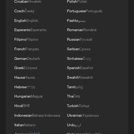
Croatian
Hrvatski
Polish
Polski
Czech
Český
Portuguese
Português
English
English
Pashto
پښتو
Esperanto
Esperanto
Romanian
Română
Filipino
Filipino
Russian
Русский
French
Français
Serbian
Српски
German
Deutsch
Sinhalese
සිංහල
Greek
Ελληνικά
Spanish
Español
Hausa
Hausa
Swahili
Kiswahili
Hebrew
עברית
Tamil
தமிழ்
Hungarian
Magyar
Thai
ไทย
Hindi
हिन्दी
Turkish
Türkçe
Indonesian
Bahasa Indonesia
Ukrainian
Українська
Italian
Italiano
Urdu
اردو