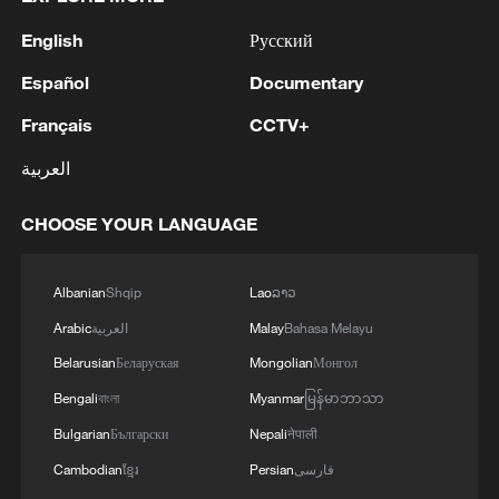
English
Русский
Español
Documentary
Français
CCTV+
العربية
CHOOSE YOUR LANGUAGE
Albanian
Shqip
Lao
ລາວ
Arabic
العربية
Malay
Bahasa Melayu
Belarusian
Беларуская
Mongolian
Монгол
Bengali
বাংলা
Myanmar
မြန်မာဘာသာ
Bulgarian
Български
Nepali
नेपाली
Cambodian
ខ្មែរ
Persian
فارسی