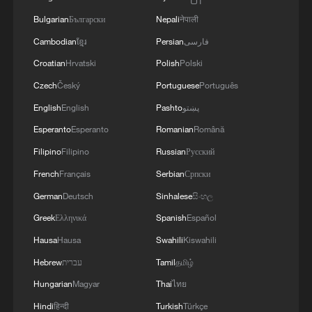
Bulgarian
Български
Nepali
नेपाली
فارسی
Persian
ខ្មែរ
Cambodian
Croatian
Hrvatski
Polish
Polski
Czech
Český
Portuguese
Português
پښتو
Pashto
English
English
Esperanto
Esperanto
Romanian
Română
Filipino
Filipino
Russian
Русский
French
Français
Serbian
Српски
German
Deutsch
Sinhalese
සිංහල
Greek
Ελληνικά
Spanish
Español
Hausa
Hausa
Swahili
Kiswahili
தமிழ்
Tamil
עברית
Hebrew
Hungarian
Magyar
Thai
ไทย
Hindi
हिन्दी
Turkish
Türkçe