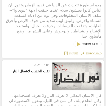
هذه اسطورة تتحدث عن الدنيا في قديم الزمان وتقول ان
الناس كانوا يعيشون سلام عندما خلقت الالهة "نيوى وا"--
سلف الانسان المخلوقات، وفي يوم من الايام انشقت
السماء والارض، وانبثق لهب شديد من جوف الارض وأحرق
الغابات، وتدفقت الفيضانات وجرفت الجبال، واستبدت
الاشباح والشياطين والوحوش وعانى البشر من وضع
مأساوي جدا.
LISTEN
05:21
SHARE
DOWNLOAD
2024-07-04
ثقب الخشب لاشعال النار
كان الانسان البدائي لا يعرف النار ولا يعرف استخدامها،
وكان الظلام يلف كل شئ في الليل. وتقول الاسطورة ان
الها كبيرا اسمه فو شي شعر بالحزن الشديد برؤية الناس