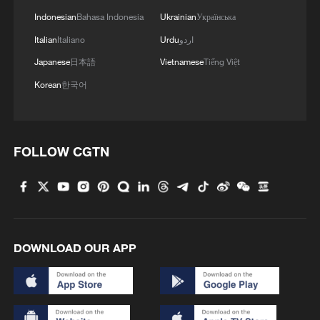
Indonesian
Bahasa Indonesia
Ukrainian
Українська
اردو
Urdu
Italiano
Italian
Japanese
日本語
Vietnamese
Tiếng Việt
Korean
한국어
FOLLOW CGTN
DOWNLOAD OUR APP