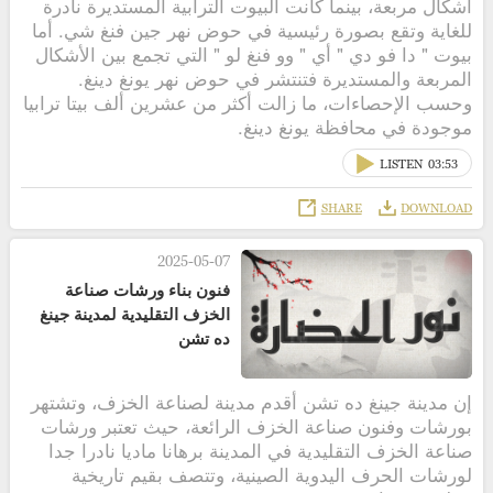
أشكال مربعة، بينما كانت البيوت الترابية المستديرة نادرة
للغاية وتقع بصورة رئيسية في حوض نهر جين فنغ شي. أما
بيوت " دا فو دي " أي " وو فنغ لو " التي تجمع بين الأشكال
المربعة والمستديرة فتنتشر في حوض نهر يونغ دينغ.
وحسب الإحصاءات، ما زالت أكثر من عشرين ألف بيتا ترابيا
موجودة في محافظة يونغ دينغ.
LISTEN
03:53
SHARE
DOWNLOAD
2025-05-07
فنون بناء ورشات صناعة
الخزف التقليدية لمدينة جينغ
ده تشن
إن مدينة جينغ ده تشن أقدم مدينة لصناعة الخزف، وتشتهر
بورشات وفنون صناعة الخزف الرائعة، حيث تعتبر ورشات
صناعة الخزف التقليدية في المدينة برهانا ماديا نادرا جدا
لورشات الحرف اليدوية الصينية، وتتصف بقيم تاريخية