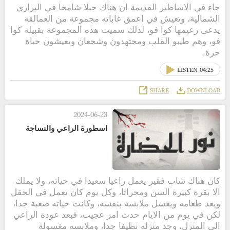
جاء في الاساطير القديمة ان هناك جبلا شامخا في البراري
الشمالية، وتعيش في اعمق غاباته مجموعة من العمالقة
يدعى زعيمها كوا فو، لذلك سميت هذه المجموعة بقبيلة كوا
فو، وهم طيبو القلب ومجتهدون وشجعان ويعيشون حياة
حرة.
LISTEN
04:25
SHARE
DOWNLOAD
2024-06-23
اسطورة الراعي والنساجة
كان هناك شاب فقير يعمل راعيا سعيدا في حياته، ولا يملك
الا بقرة كبيرة السن ومحراثا، وكل يوم كان يعمل في الحقل
ويعد طعامه ويغسل ملابسه بنفسه، وكانت حياته صعبة جدا،
لكن في يوم من الايام حدث امر عجيب، فبعد عودة الراعي
الى المنزل، وجد منزله نظيفا جدا، وملابسه مغسولة