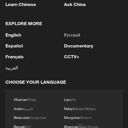
Learn Chinese
Ask China
EXPLORE MORE
English
Русский
Español
Documentary
Français
CCTV+
العربية
CHOOSE YOUR LANGUAGE
Albanian
Shqip
Lao
ລາວ
Bahasa Melayu
Malay
العربية
Arabic
Belarusian
Беларуская
Mongolian
Монгол
Bengali
বাংলা
Myanmar
မြန်မာဘာသာ