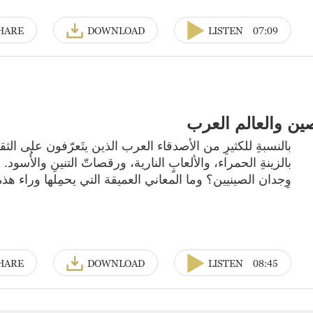
HARE
DOWNLOAD
LISTEN
07:09
صين والعالم العرب
بالنسبةِ للكثيرِ من الأصدقاء العرب الذين يتَعرّفون على الثقافةِ
بالزينةِ الحمراء، والألعابٍ النارية، ورقصاتّ التنينِ والأُس
وِجدان الصينيين؟ وما المعاني العميقة التي يحمِلها وراء هذه
HARE
DOWNLOAD
LISTEN
08:45