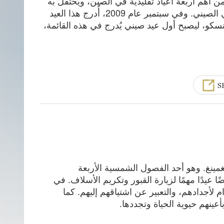
ا من أهم أربعة أعياد تقليدية في الصين، ويُحتفل به
في اليوم الخامس من الشهر الخامس وفق التقويم القمري الصيني. وفي سبتمبر عام 2009، أُدرج هذا العيد
ونسكو، ليصبح أول عيد صيني يُدرج في هذه القائمة،
S
مينغ. وهو أحد الفصول الشمسية الأربعة
ًا عيدًا مهمًا لزيارة القبور وتكريم الأسلاف. في
ام لأجدادهم، والتعبير عن اشتياقهم إليهم. كما
عينهم حيوية الحياة وتجددها.