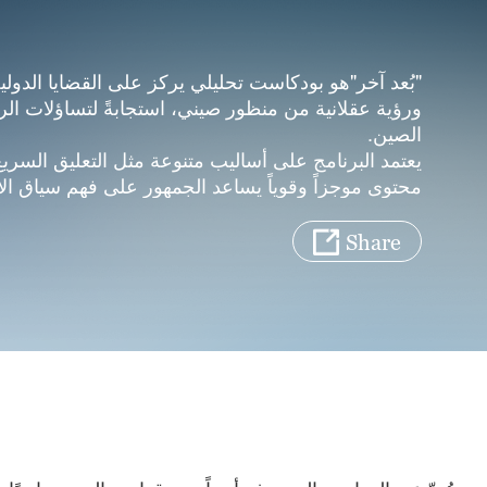
"بُعد آخر"هو بودكاست تحليلي يركز على القضايا الدولي
ورؤية عقلانية من منظور صيني، استجابةً لتساؤلات الر
الصين.
يعتمد البرنامج على أساليب متنوعة مثل التعليق السري
محتوى موجزاً وقوياً يساعد الجمهور على فهم سياق الأ
إعلامي يتمتع بالمصداقية وقابلية الانتشار.
Share