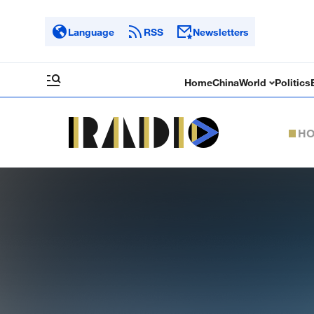
Language
RSS
Newsletters
Home
China
World
Politics
H