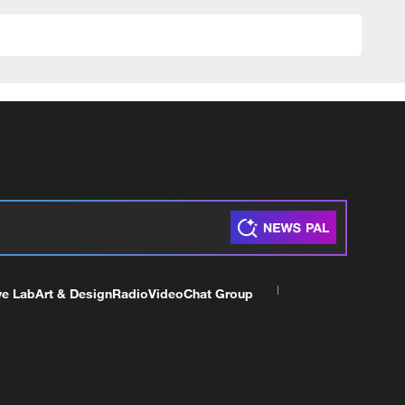
ve Lab
Art & Design
Radio
Video
Chat Group