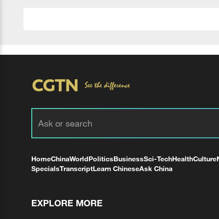
Home
China
World
Politics
Business
Sci-Tech
Health
Culture
Specials
Transcript
Learn Chinese
Ask China
EXPLORE MORE