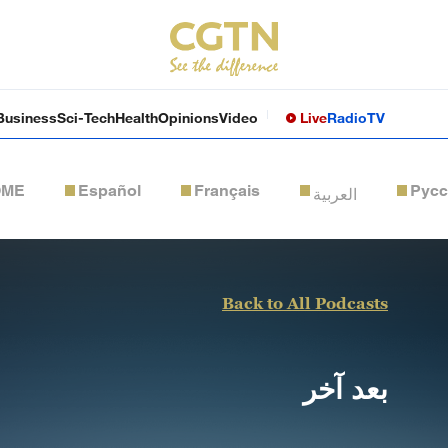
Business
Sci-Tech
Health
Opinions
Video
Live
Radio
TV
OME
Español
Français
Рус
العربية
Back to All Podcasts
بعد آخر