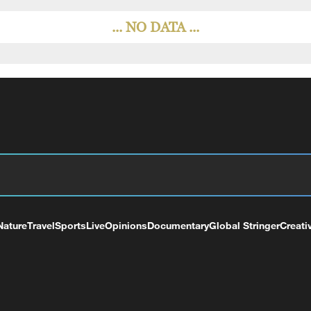
... NO DATA ...
Nature
Travel
Sports
Live
Opinions
Documentary
Global Stringer
Creati