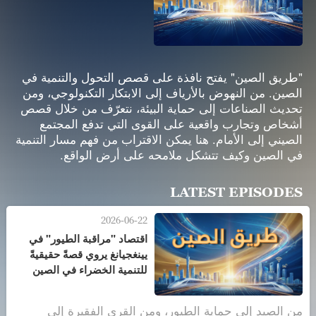
"طريق الصين" يفتح نافذة على قصص التحول والتنمية في
الصين. من النهوض بالأرياف إلى الابتكار التكنولوجي، ومن
تحديث الصناعات إلى حماية البيئة، نتعرّف من خلال قصص
أشخاص وتجارب واقعية على القوى التي تدفع المجتمع
الصيني إلى الأمام. هنا يمكن الاقتراب من فهم مسار التنمية
في الصين وكيف تتشكل ملامحه على أرض الواقع.
LATEST EPISODES
2026-06-22
اقتصاد "مراقبة الطيور" في
يينغجيانغ يروي قصةً حقيقيةً
للتنمية الخضراء في الصين
من الصيد إلى حماية الطيور، ومن القرى الفقيرة إلى