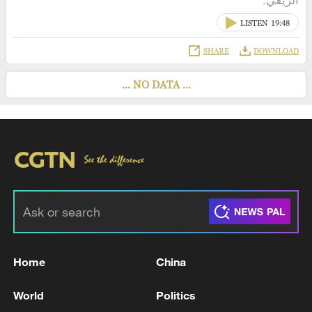
LISTEN
19:48
SHARE
DOWNLOAD
... NO DATA ...
Home
China
World
Politics