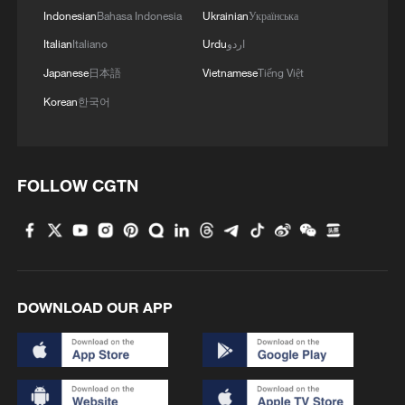
Indonesian
Bahasa Indonesia
Ukrainian
Українська
اردو
Urdu
Italiano
Italian
Japanese
日本語
Vietnamese
Tiếng Việt
Korean
한국어
FOLLOW CGTN
DOWNLOAD OUR APP