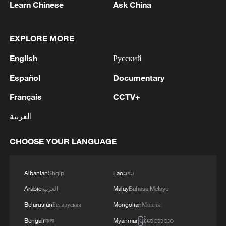
Learn Chinese
Ask China
EXPLORE MORE
English
Русский
Español
Documentary
Français
CCTV+
العربية
CHOOSE YOUR LANGUAGE
Albanian
Shqip
Lao
ລາວ
Bahasa Melayu
Malay
العربية
Arabic
Belarusian
Беларуская
Mongolian
Монгол
Bengali
বাংলা
Myanmar
မြန်မာဘာသာ