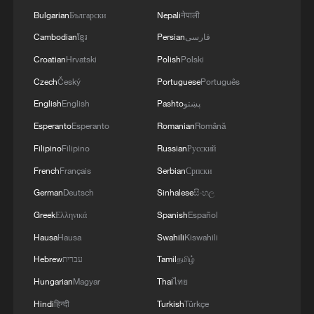
Bulgarian
Български
Nepali
नेपाली
فارسی
Persian
ខ្មែរ
Cambodian
Croatian
Hrvatski
Polish
Polski
Czech
Český
Portuguese
Português
پښتو
Pashto
English
English
Esperanto
Esperanto
Romanian
Română
Filipino
Filipino
Russian
Русский
French
Français
Serbian
Српски
German
Deutsch
Sinhalese
සිංහල
Greek
Ελληνικά
Spanish
Español
Hausa
Hausa
Swahili
Kiswahili
தமிழ்
Tamil
עברית
Hebrew
Hungarian
Magyar
Thai
ไทย
Hindi
हिन्दी
Turkish
Türkçe