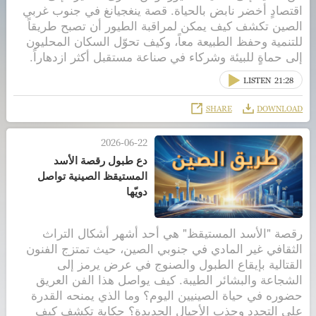
اقتصادٍ أخضر نابض بالحياة. قصة ينغجيانغ في جنوب غربي
الصين تكشف كيف يمكن لمراقبة الطيور أن تصبح طريقاً
للتنمية وحفظ الطبيعة معاً، وكيف تحوّل السكان المحليون
إلى حماةٍ للبيئة وشركاء في صناعة مستقبل أكثر ازدهاراً.
LISTEN
21:28
SHARE
DOWNLOAD
2026-06-22
دع طبول رقصة الأسد
المستيقظ الصينية تواصل
دويّها
رقصة "الأسد المستيقظ" هي أحد أشهر أشكال التراث
الثقافي غير المادي في جنوبي الصين، حيث تمتزج الفنون
القتالية بإيقاع الطبول والصنوج في عرض يرمز إلى
الشجاعة والبشائر الطيبة. كيف يواصل هذا الفن العريق
حضوره في حياة الصينيين اليوم؟ وما الذي يمنحه القدرة
على التجدد وجذب الأجيال الجديدة؟ حكاية تكشف كيف